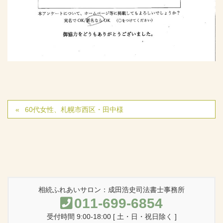
60代女性、札幌市西区・田中様
相続ふれあいサロン：成田浩史司法書士事務所
011-699-6854
受付時間 9:00-18:00 [ 土・日・祝日除く ]