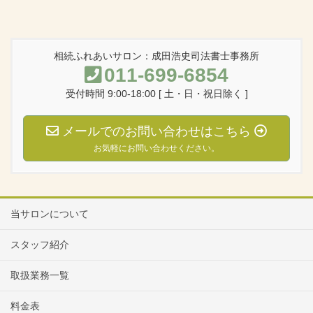
相続ふれあいサロン：成田浩史司法書士事務所
011-699-6854
受付時間 9:00-18:00 [ 土・日・祝日除く ]
メールでのお問い合わせはこちら
お気軽にお問い合わせください。
当サロンについて
スタッフ紹介
取扱業務一覧
料金表