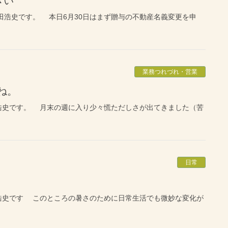
きい
浩史です。 本日6月30日はまず贈与の不動産名義変更を申
業務つれづれ・営業
ね。
浩史です。 月末の週に入り少々慌ただしさが出てきました（苦
日常
浩史です このところの暑さのために日常生活でも微妙な変化が