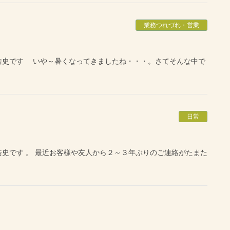
業務つれづれ・営業
浩史です いや～暑くなってきましたね・・・。さてそんな中で
日常
史です 。 最近お客様や友人から２～３年ぶりのご連絡がたまた