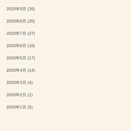
2020年9月 (26)
2020年8月 (25)
2020年7月 (27)
2020年6月 (16)
2020年5月 (17)
2020年4月 (14)
2020年3月 (4)
2020年2月 (1)
2020年1月 (5)