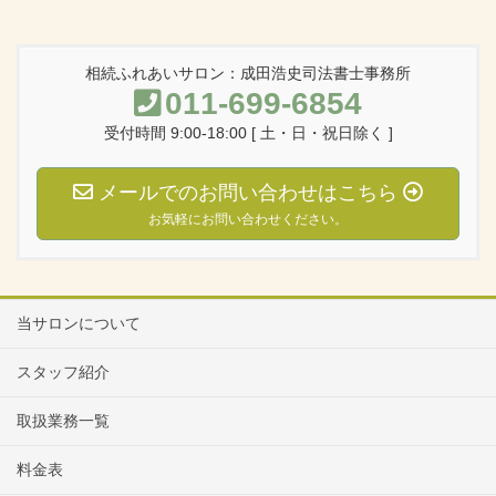
相続ふれあいサロン：成田浩史司法書士事務所
011-699-6854
受付時間 9:00-18:00 [ 土・日・祝日除く ]
メールでのお問い合わせはこちら
お気軽にお問い合わせください。
当サロンについて
スタッフ紹介
取扱業務一覧
料金表