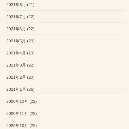
2021年8月 (21)
2021年7月 (22)
2021年6月 (22)
2021年5月 (20)
2021年4月 (19)
2021年3月 (22)
2021年2月 (20)
2021年1月 (26)
2020年12月 (22)
2020年11月 (22)
2020年10月 (22)