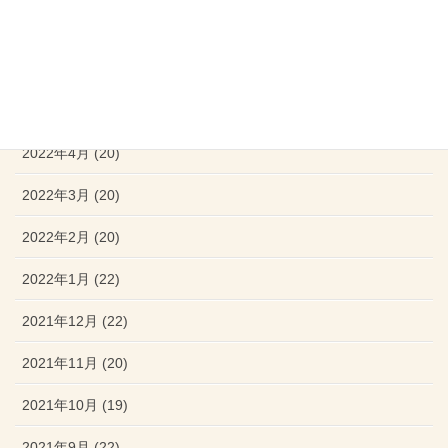
2022年7月 (20)
2022年6月 (19)
2022年5月 (20)
2022年4月 (20)
2022年3月 (20)
2022年2月 (20)
2022年1月 (22)
2021年12月 (22)
2021年11月 (20)
2021年10月 (19)
2021年9月 (22)