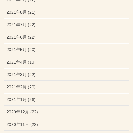
2021年8月 (21)
2021年7月 (22)
2021年6月 (22)
2021年5月 (20)
2021年4月 (19)
2021年3月 (22)
2021年2月 (20)
2021年1月 (26)
2020年12月 (22)
2020年11月 (22)