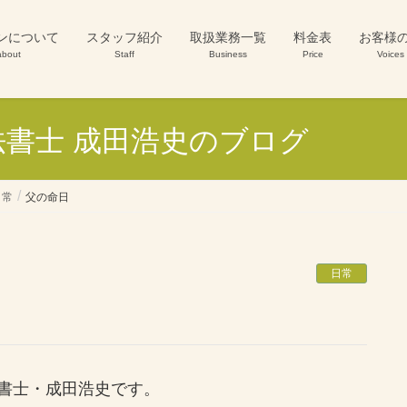
ンについて
スタッフ紹介
取扱業務一覧
料金表
お客様
about
Staff
Business
Price
Voices
書士 成田浩史のブログ
日常
父の命日
日常
書士・成田浩史です。