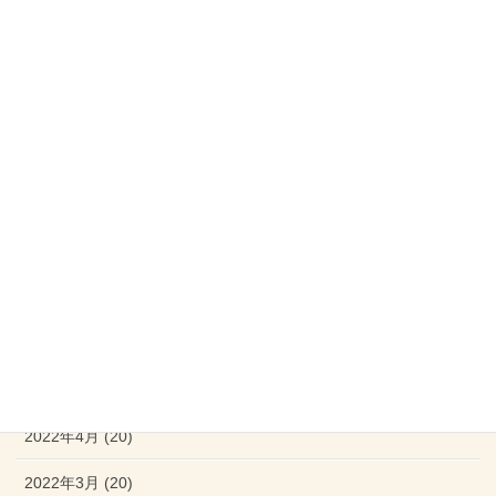
2023年1月 (18)
2022年12月 (20)
2022年11月 (18)
2022年10月 (20)
2022年9月 (20)
2022年8月 (17)
2022年7月 (20)
2022年6月 (19)
2022年5月 (20)
2022年4月 (20)
2022年3月 (20)