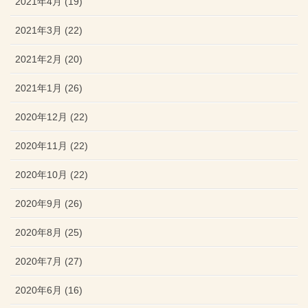
2021年4月 (19)
2021年3月 (22)
2021年2月 (20)
2021年1月 (26)
2020年12月 (22)
2020年11月 (22)
2020年10月 (22)
2020年9月 (26)
2020年8月 (25)
2020年7月 (27)
2020年6月 (16)