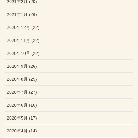
2021年2月 (20)
2021年1月 (26)
2020年12月 (22)
2020年11月 (22)
2020年10月 (22)
2020年9月 (26)
2020年8月 (25)
2020年7月 (27)
2020年6月 (16)
2020年5月 (17)
2020年4月 (14)