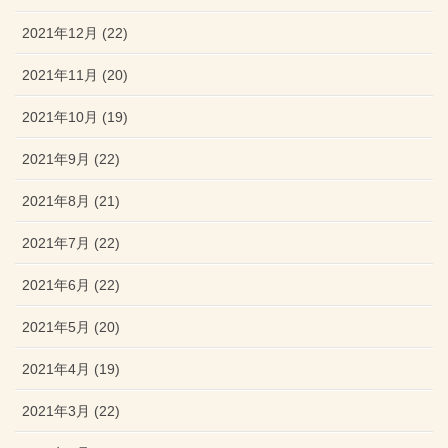
2021年12月 (22)
2021年11月 (20)
2021年10月 (19)
2021年9月 (22)
2021年8月 (21)
2021年7月 (22)
2021年6月 (22)
2021年5月 (20)
2021年4月 (19)
2021年3月 (22)