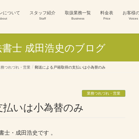
ンについて
スタッフ紹介
取扱業務一覧
料金表
お客様
about
Staff
Business
Price
Voices
書士 成田浩史のブログ
業務つれづれ・営業
郵送による戸籍取得の支払いは小為替のみ
業務つれづれ・営業
支払いは小為替のみ
書士・成田浩史です 。