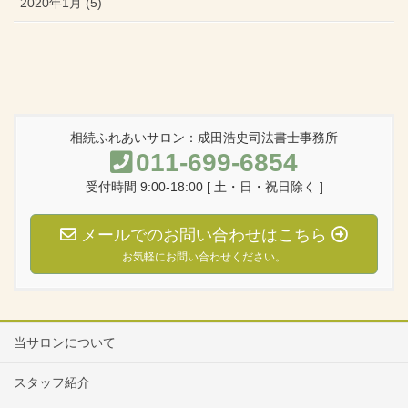
2020年1月 (5)
相続ふれあいサロン：成田浩史司法書士事務所
011-699-6854
受付時間 9:00-18:00 [ 土・日・祝日除く ]
メールでのお問い合わせはこちら
お気軽にお問い合わせください。
当サロンについて
スタッフ紹介