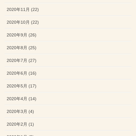
2020年11月 (22)
2020年10月 (22)
2020年9月 (26)
2020年8月 (25)
2020年7月 (27)
2020年6月 (16)
2020年5月 (17)
2020年4月 (14)
2020年3月 (4)
2020年2月 (1)