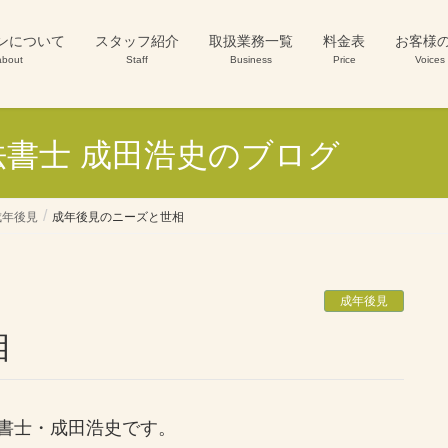
ンについて
スタッフ紹介
取扱業務一覧
料金表
お客様
about
Staff
Business
Price
Voices
書士 成田浩史のブログ
成年後見
成年後見のニーズと世相
成年後見
相
書士・成田浩史です。