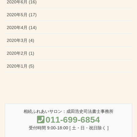
2020年6月 (16)
2020年5月 (17)
2020年4月 (14)
2020年3月 (4)
2020年2月 (1)
2020年1月 (5)
相続ふれあいサロン：成田浩史司法書士事務所
011-699-6854
受付時間 9:00-18:00 [ 土・日・祝日除く ]