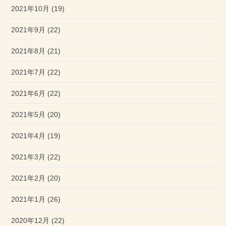
2021年10月 (19)
2021年9月 (22)
2021年8月 (21)
2021年7月 (22)
2021年6月 (22)
2021年5月 (20)
2021年4月 (19)
2021年3月 (22)
2021年2月 (20)
2021年1月 (26)
2020年12月 (22)