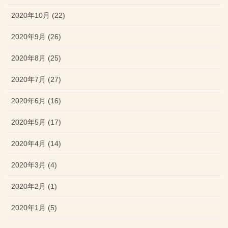
2020年10月 (22)
2020年9月 (26)
2020年8月 (25)
2020年7月 (27)
2020年6月 (16)
2020年5月 (17)
2020年4月 (14)
2020年3月 (4)
2020年2月 (1)
2020年1月 (5)