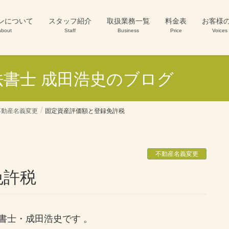
ンについて
スタッフ紹介
取扱業務一覧
料金表
お客様
about
Staff
Business
Price
Voices
書士 成田浩史のブログ
不動産名義変更
固定資産評価額と登録免許税
不動産名義変更
免許税
書士・成田浩史です 。