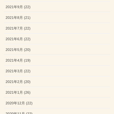
2021年9月 (22)
2021年8月 (21)
2021年7月 (22)
2021年6月 (22)
2021年5月 (20)
2021年4月 (19)
2021年3月 (22)
2021年2月 (20)
2021年1月 (26)
2020年12月 (22)
2020年11月 (22)