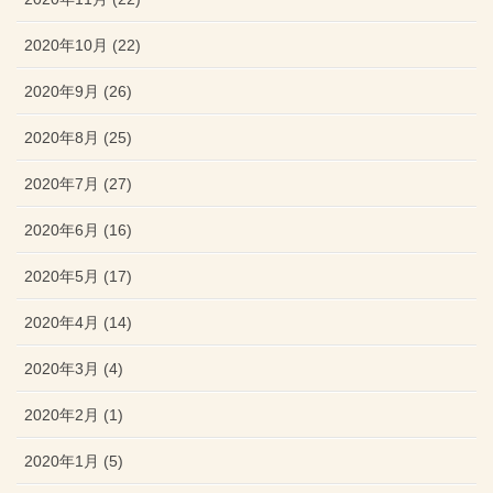
2020年10月 (22)
2020年9月 (26)
2020年8月 (25)
2020年7月 (27)
2020年6月 (16)
2020年5月 (17)
2020年4月 (14)
2020年3月 (4)
2020年2月 (1)
2020年1月 (5)