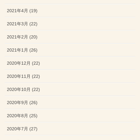
2021年4月 (19)
2021年3月 (22)
2021年2月 (20)
2021年1月 (26)
2020年12月 (22)
2020年11月 (22)
2020年10月 (22)
2020年9月 (26)
2020年8月 (25)
2020年7月 (27)