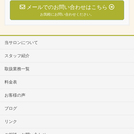
メールでのお問い合わせはこちら
お気軽にお問い合わせください。
当サロンについて
スタッフ紹介
取扱業務一覧
料金表
お客様の声
ブログ
リンク