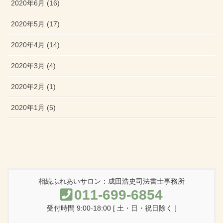
2020年6月 (16)
2020年5月 (17)
2020年4月 (14)
2020年3月 (4)
2020年2月 (1)
2020年1月 (5)
相続ふれあいサロン：成田浩史司法書士事務所
011-699-6854
受付時間 9:00-18:00 [ 土・日・祝日除く ]