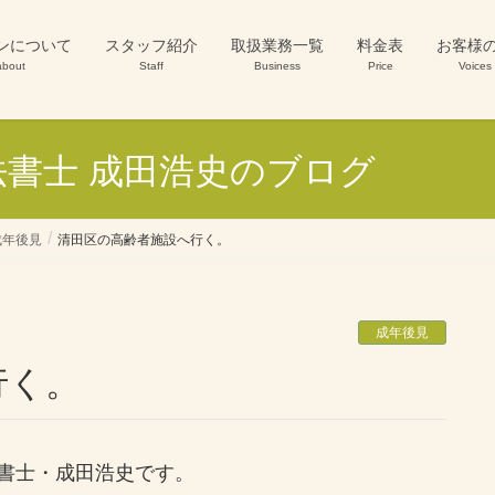
ンについて
スタッフ紹介
取扱業務一覧
料金表
お客様
about
Staff
Business
Price
Voices
書士 成田浩史のブログ
成年後見
清田区の高齢者施設へ行く。
成年後見
行く。
書士・成田浩史です。