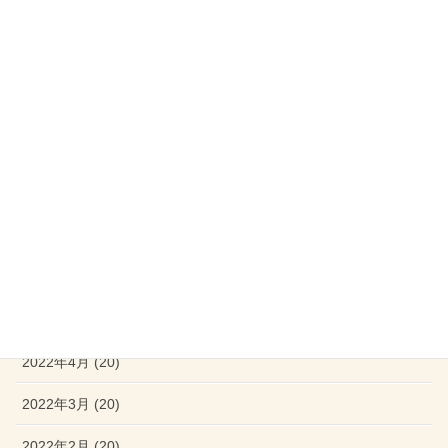
2022年12月 (20)
2022年11月 (18)
2022年10月 (20)
2022年9月 (20)
2022年8月 (17)
2022年7月 (20)
2022年6月 (19)
2022年5月 (20)
2022年4月 (20)
2022年3月 (20)
2022年2月 (20)