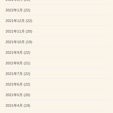
2022年1月 (22)
2021年12月 (22)
2021年11月 (20)
2021年10月 (19)
2021年9月 (22)
2021年8月 (21)
2021年7月 (22)
2021年6月 (22)
2021年5月 (20)
2021年4月 (19)