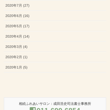
2020年7月 (27)
2020年6月 (16)
2020年5月 (17)
2020年4月 (14)
2020年3月 (4)
2020年2月 (1)
2020年1月 (5)
相続ふれあいサロン：成田浩史司法書士事務所