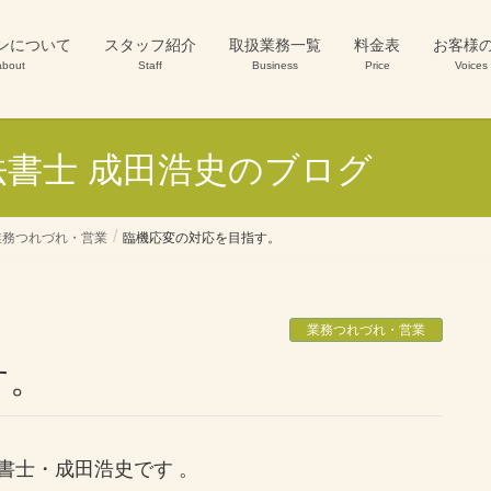
ンについて
スタッフ紹介
取扱業務一覧
料金表
お客様
about
Staff
Business
Price
Voices
書士 成田浩史のブログ
業務つれづれ・営業
臨機応変の対応を目指す。
業務つれづれ・営業
す。
書士・成田浩史です 。