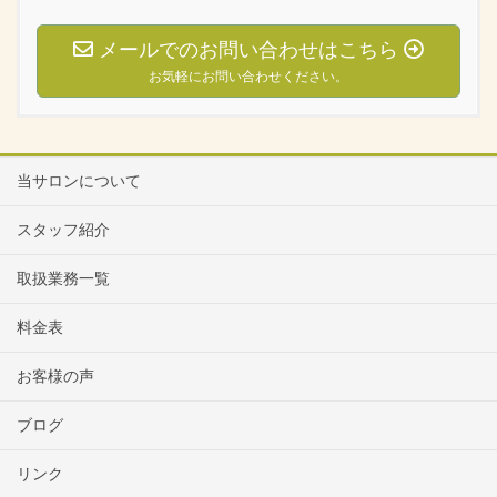
メールでのお問い合わせはこちら
お気軽にお問い合わせください。
当サロンについて
スタッフ紹介
取扱業務一覧
料金表
お客様の声
ブログ
リンク