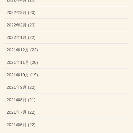
2022年3月 (20)
2022年2月 (20)
2022年1月 (22)
2021年12月 (22)
2021年11月 (20)
2021年10月 (19)
2021年9月 (22)
2021年8月 (21)
2021年7月 (22)
2021年6月 (22)