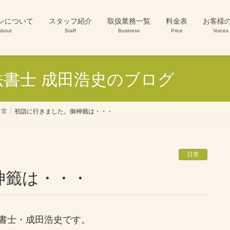
ンについて
スタッフ紹介
取扱業務一覧
料金表
お客様
about
Staff
Business
Price
Voices
書士 成田浩史のブログ
日常
初詣に行きました。御神籤は・・・
日常
神籤は・・・
書士・成田浩史です。