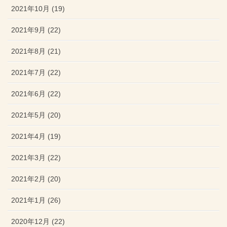
2021年10月 (19)
2021年9月 (22)
2021年8月 (21)
2021年7月 (22)
2021年6月 (22)
2021年5月 (20)
2021年4月 (19)
2021年3月 (22)
2021年2月 (20)
2021年1月 (26)
2020年12月 (22)