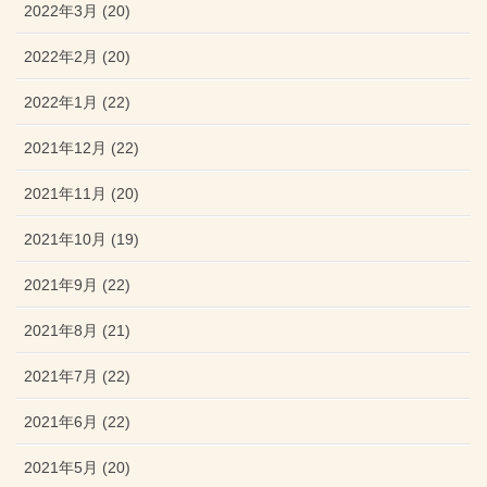
2022年3月 (20)
2022年2月 (20)
2022年1月 (22)
2021年12月 (22)
2021年11月 (20)
2021年10月 (19)
2021年9月 (22)
2021年8月 (21)
2021年7月 (22)
2021年6月 (22)
2021年5月 (20)