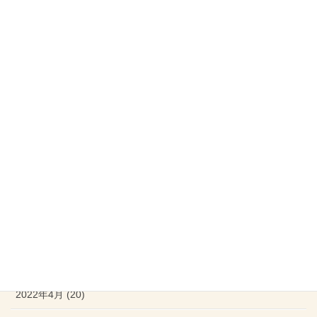
2023年1月 (18)
2022年12月 (20)
2022年11月 (18)
2022年10月 (20)
2022年9月 (20)
2022年8月 (17)
2022年7月 (20)
2022年6月 (19)
2022年5月 (20)
2022年4月 (20)