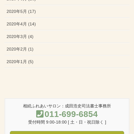
2020年5月 (17)
2020年4月 (14)
2020年3月 (4)
2020年2月 (1)
2020年1月 (5)
相続ふれあいサロン：成田浩史司法書士事務所
011-699-6854
受付時間 9:00-18:00 [ 土・日・祝日除く ]