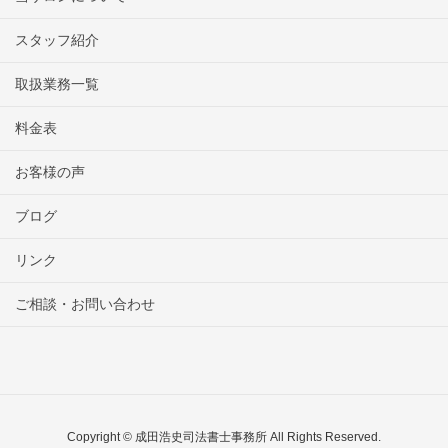
スタッフ紹介
取扱業務一覧
料金表
お客様の声
ブログ
リンク
ご相談・お問い合わせ
Copyright © 成田浩史司法書士事務所 All Rights Reserved.