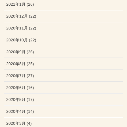
2021年1月 (26)
2020年12月 (22)
2020年11月 (22)
2020年10月 (22)
2020年9月 (26)
2020年8月 (25)
2020年7月 (27)
2020年6月 (16)
2020年5月 (17)
2020年4月 (14)
2020年3月 (4)