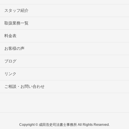
スタッフ紹介
取扱業務一覧
料金表
お客様の声
ブログ
リンク
ご相談・お問い合わせ
Copyright © 成田浩史司法書士事務所 All Rights Reserved.