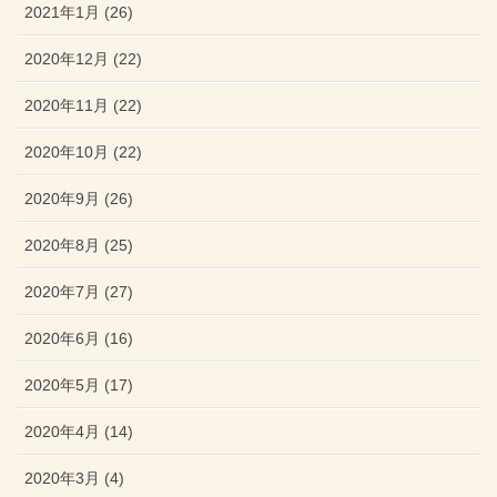
2021年1月 (26)
2020年12月 (22)
2020年11月 (22)
2020年10月 (22)
2020年9月 (26)
2020年8月 (25)
2020年7月 (27)
2020年6月 (16)
2020年5月 (17)
2020年4月 (14)
2020年3月 (4)