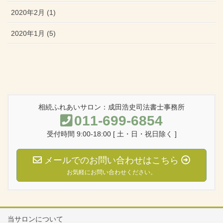
2020年2月 (1)
2020年1月 (5)
相続ふれあいサロン：成田浩史司法書士事務所
011-699-6854
受付時間 9:00-18:00 [ 土・日・祝日除く ]
メールでのお問い合わせはこちら
お気軽にお問い合わせください。
当サロンについて