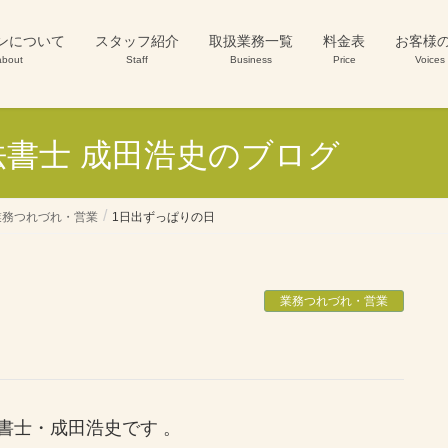
ンについて
スタッフ紹介
取扱業務一覧
料金表
お客様
about
Staff
Business
Price
Voices
書士 成田浩史のブログ
業務つれづれ・営業
1日出ずっぱりの日
業務つれづれ・営業
書士・成田浩史です 。